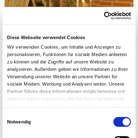
© G. Schiwek
Diese Webseite verwendet Cookies
Wir verwenden Cookies, um Inhalte und Anzeigen zu
personalisieren, Funktionen für soziale Medien anbieten
Sonntag, 2. Januar 2028, 09:00 Uhr
zu können und die Zugriffe auf unsere Website zu
analysieren. Außerdem geben wir Informationen zu Ihrer
St. Franziskus, Hackbuschstraße 14,
Verwendung unserer Website an unsere Partner für
13591 Berlin
soziale Medien, Werbung und Analysen weiter. Unsere
Partner führen diese Informationen möglicherweise mit
weiteren Daten zusammen, die Sie ihnen bereitgestellt
haben oder die sie im Rahmen Ihrer Nutzung der Dienste
gesammelt haben.
E
Notwendig
i
n
w