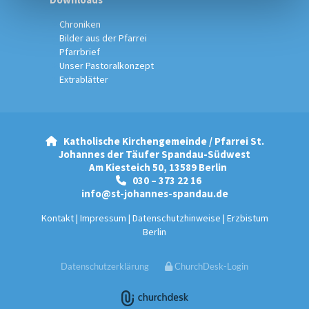
Chroniken
Bilder aus der Pfarrei
Pfarrbrief
Unser Pastoralkonzept
Extrablätter
Katholische Kirchengemeinde / Pfarrei St.

Johannes der Täufer Spandau-Südwest
Am Kiesteich 50, 13589 Berlin
030 – 373 22 16

info@st-johannes-spandau.de
Kontakt
|
Impressum
|
Datenschutzhinweise
|
Erzbistum
Berlin
Datenschutzerklärung
ChurchDesk-Login