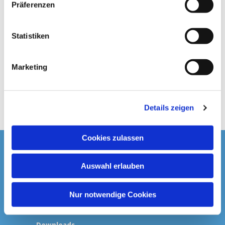
Präferenzen
i
l
l
Statistiken
i
g
Marketing
u
n
g
Details zeigen
s
a
u
Cookies zulassen
s
Startseite
w
Auswahl erlauben
a
Spenden & Kollekten
h
l
Nur notwendige Cookies
Prävention
Downloads