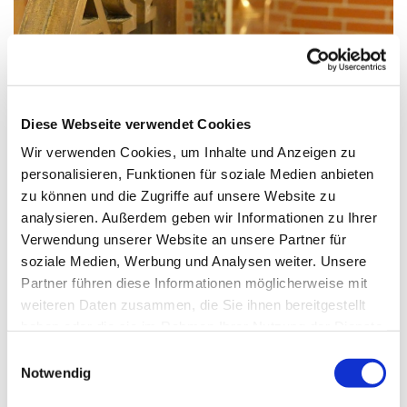
© G. Schiwek
Diese Webseite verwendet Cookies
Wir verwenden Cookies, um Inhalte und Anzeigen zu
Sonntag, 3. Oktober 2027, 09:00
personalisieren, Funktionen für soziale Medien anbieten
Uhr
zu können und die Zugriffe auf unsere Website zu
analysieren. Außerdem geben wir Informationen zu Ihrer
Verwendung unserer Website an unsere Partner für
St. Franziskus, Hackbuschstraße 14,
soziale Medien, Werbung und Analysen weiter. Unsere
13591 Berlin
Partner führen diese Informationen möglicherweise mit
weiteren Daten zusammen, die Sie ihnen bereitgestellt
haben oder die sie im Rahmen Ihrer Nutzung der Dienste
gesammelt haben.
E
Notwendig
i
n