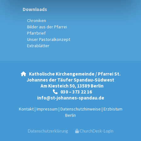
Downloads
Chroniken
Bilder aus der Pfarrei
Pfarrbrief
Unser Pastoralkonzept
Extrablätter
Katholische Kirchengemeinde / Pfarrei St.

Johannes der Täufer Spandau-Südwest
Am Kiesteich 50, 13589 Berlin
030 – 373 22 16

info@st-johannes-spandau.de
Kontakt
|
Impressum
|
Datenschutzhinweise
|
Erzbistum
Berlin
Datenschutzerklärung
ChurchDesk-Login