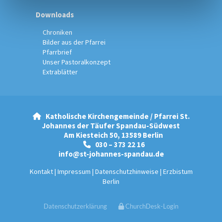
Downloads
Chroniken
Bilder aus der Pfarrei
Pfarrbrief
Unser Pastoralkonzept
Extrablätter
Katholische Kirchengemeinde / Pfarrei St.

Johannes der Täufer Spandau-Südwest
Am Kiesteich 50, 13589 Berlin
030 – 373 22 16

info@st-johannes-spandau.de
Kontakt
|
Impressum
|
Datenschutzhinweise
|
Erzbistum
Berlin
Datenschutzerklärung
ChurchDesk-Login