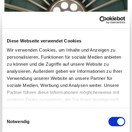
© G. Schiwek
Diese Webseite verwendet Cookies
Wir verwenden Cookies, um Inhalte und Anzeigen zu
Sonntag, 19. September 2027, 10:30
personalisieren, Funktionen für soziale Medien anbieten
Uhr
zu können und die Zugriffe auf unsere Website zu
analysieren. Außerdem geben wir Informationen zu Ihrer
St. Markus, Am Kiesteich 50, 13589
Verwendung unserer Website an unsere Partner für
soziale Medien, Werbung und Analysen weiter. Unsere
Berlin
Partner führen diese Informationen möglicherweise mit
weiteren Daten zusammen, die Sie ihnen bereitgestellt
haben oder die sie im Rahmen Ihrer Nutzung der Dienste
gesammelt haben.
E
Notwendig
i
n