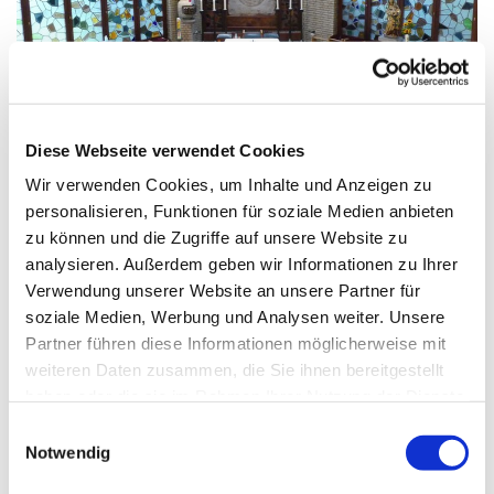
© G. Schiwek
Diese Webseite verwendet Cookies
Wir verwenden Cookies, um Inhalte und Anzeigen zu
Sonntag, 12. September 2027, 10:30
personalisieren, Funktionen für soziale Medien anbieten
Uhr
zu können und die Zugriffe auf unsere Website zu
analysieren. Außerdem geben wir Informationen zu Ihrer
Verwendung unserer Website an unsere Partner für
Mariä Himmelfahrt, Sakrower
soziale Medien, Werbung und Analysen weiter. Unsere
Landstraße 60-62, 14089 Berlin
Partner führen diese Informationen möglicherweise mit
weiteren Daten zusammen, die Sie ihnen bereitgestellt
haben oder die sie im Rahmen Ihrer Nutzung der Dienste
gesammelt haben.
E
Notwendig
i
n