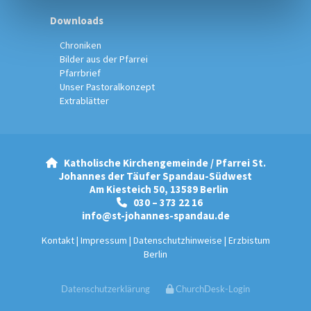
Downloads
Chroniken
Bilder aus der Pfarrei
Pfarrbrief
Unser Pastoralkonzept
Extrablätter
Katholische Kirchengemeinde / Pfarrei St.

Johannes der Täufer Spandau-Südwest
Am Kiesteich 50, 13589 Berlin
030 – 373 22 16

info@st-johannes-spandau.de
Kontakt
|
Impressum
|
Datenschutzhinweise
|
Erzbistum
Berlin
Datenschutzerklärung
ChurchDesk-Login