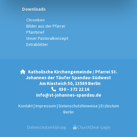
Downloads
Chroniken
Bilder aus der Pfarrei
Pfarrbrief
Unser Pastoralkonzept
Extrablätter
Katholische Kirchengemeinde / Pfarrei St.

Johannes der Täufer Spandau-Südwest
Am Kiesteich 50, 13589 Berlin
030 – 373 22 16

info@st-johannes-spandau.de
Kontakt
|
Impressum
|
Datenschutzhinweise
|
Erzbistum
Berlin
Datenschutzerklärung
ChurchDesk-Login