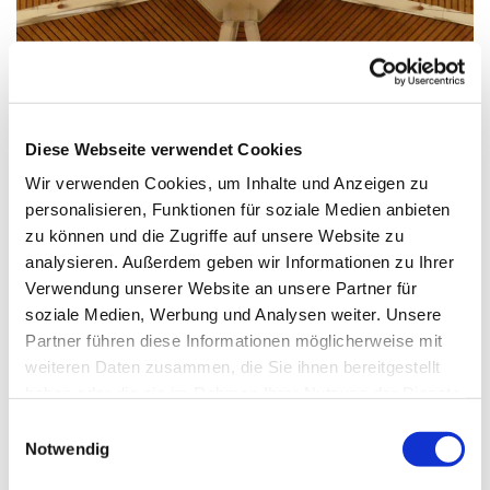
© G. Schiwek
Diese Webseite verwendet Cookies
Wir verwenden Cookies, um Inhalte und Anzeigen zu
Sonntag, 5. September 2027, 11:00
personalisieren, Funktionen für soziale Medien anbieten
Uhr
zu können und die Zugriffe auf unsere Website zu
analysieren. Außerdem geben wir Informationen zu Ihrer
Verwendung unserer Website an unsere Partner für
St. Maximilian Kolbe, Maulbeerallee
soziale Medien, Werbung und Analysen weiter. Unsere
15, 13593 Berlin
Partner führen diese Informationen möglicherweise mit
weiteren Daten zusammen, die Sie ihnen bereitgestellt
haben oder die sie im Rahmen Ihrer Nutzung der Dienste
gesammelt haben.
E
Notwendig
i
n