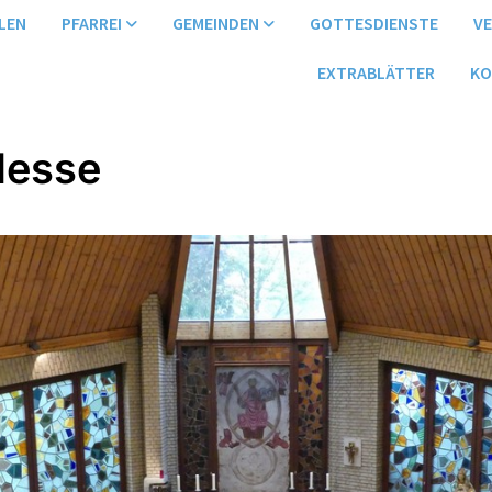
LEN
PFARREI
GEMEINDEN
GOTTESDIENSTE
V
EXTRABLÄTTER
KO
Messe