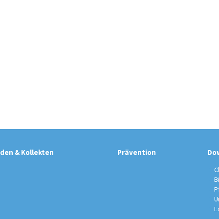
den & Kollekten
Prävention
Do
C
B
P
U
E