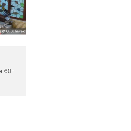
© G. Schiwek
e 60-