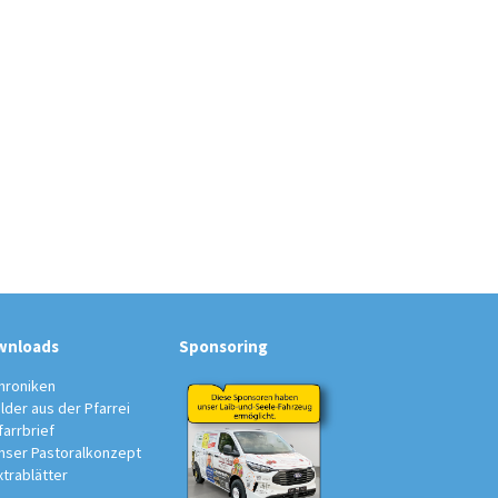
wnloads
Sponsoring
hroniken
ilder aus der Pfarrei
farrbrief
nser Pastoralkonzept
xtrablätter