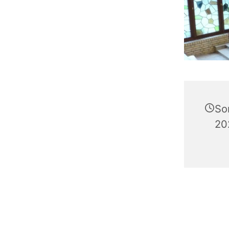
So
20