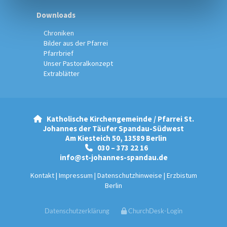
Downloads
Chroniken
Bilder aus der Pfarrei
Pfarrbrief
Unser Pastoralkonzept
Extrablätter
Katholische Kirchengemeinde / Pfarrei St.

Johannes der Täufer Spandau-Südwest
Am Kiesteich 50, 13589 Berlin
030 – 373 22 16

info@st-johannes-spandau.de
Kontakt
|
Impressum
|
Datenschutzhinweise
|
Erzbistum
Berlin
Datenschutzerklärung
ChurchDesk-Login