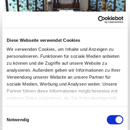
© G. Schiwek
Diese Webseite verwendet Cookies
Wir verwenden Cookies, um Inhalte und Anzeigen zu
Sonntag, 22. August 2027, 10:30
personalisieren, Funktionen für soziale Medien anbieten
Uhr
zu können und die Zugriffe auf unsere Website zu
analysieren. Außerdem geben wir Informationen zu Ihrer
Mariä Himmelfahrt, Sakrower
Verwendung unserer Website an unsere Partner für
soziale Medien, Werbung und Analysen weiter. Unsere
Landstraße 60-62, 14089 Berlin
Partner führen diese Informationen möglicherweise mit
weiteren Daten zusammen, die Sie ihnen bereitgestellt
haben oder die sie im Rahmen Ihrer Nutzung der Dienste
gesammelt haben.
E
Notwendig
i
n