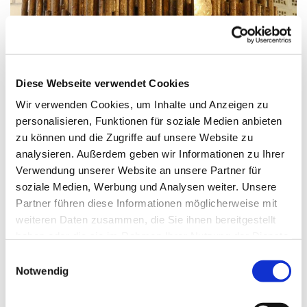
© G. Schiwek
Diese Webseite verwendet Cookies
Wir verwenden Cookies, um Inhalte und Anzeigen zu
personalisieren, Funktionen für soziale Medien anbieten
Mittwoch, 14. Juli 2027, 09:00 Uhr
zu können und die Zugriffe auf unsere Website zu
analysieren. Außerdem geben wir Informationen zu Ihrer
St. Maximilian Kolbe, Maulbeerallee
Verwendung unserer Website an unsere Partner für
15, 13593 Berlin
soziale Medien, Werbung und Analysen weiter. Unsere
Partner führen diese Informationen möglicherweise mit
weiteren Daten zusammen, die Sie ihnen bereitgestellt
haben oder die sie im Rahmen Ihrer Nutzung der Dienste
gesammelt haben.
E
Notwendig
i
n
w