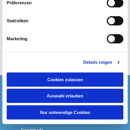
Präferenzen
i
l
l
Statistiken
i
g
Marketing
u
n
g
Details zeigen
s
a
u
Cookies zulassen
s
Startseite
w
Auswahl erlauben
a
Spenden & Kollekten
h
l
Nur notwendige Cookies
Prävention
Downloads