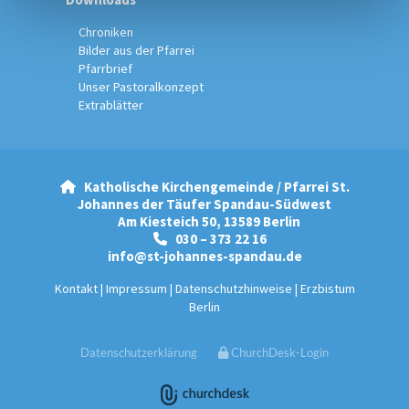
Chroniken
Bilder aus der Pfarrei
Pfarrbrief
Unser Pastoralkonzept
Extrablätter
Katholische Kirchengemeinde / Pfarrei St.

Johannes der Täufer Spandau-Südwest
Am Kiesteich 50, 13589 Berlin
030 – 373 22 16

info@st-johannes-spandau.de
Kontakt
|
Impressum
|
Datenschutzhinweise
|
Erzbistum
Berlin
Datenschutzerklärung
ChurchDesk-Login