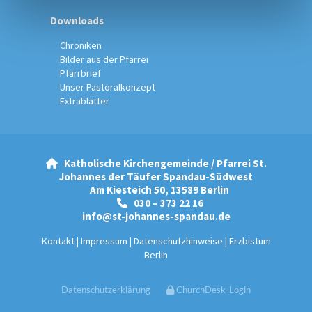
Downloads
Chroniken
Bilder aus der Pfarrei
Pfarrbrief
Unser Pastoralkonzept
Extrablätter
Katholische Kirchengemeinde / Pfarrei St.

Johannes der Täufer Spandau-Südwest
Am Kiesteich 50, 13589 Berlin
030 – 373 22 16

info@st-johannes-spandau.de
Kontakt
|
Impressum
|
Datenschutzhinweise
|
Erzbistum
Berlin
Datenschutzerklärung
ChurchDesk-Login