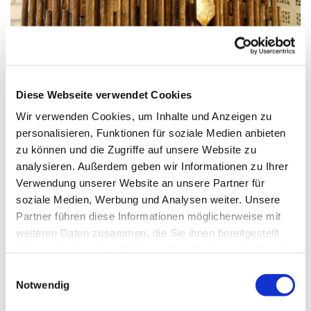
© G. Schiwek
Diese Webseite verwendet Cookies
Wir verwenden Cookies, um Inhalte und Anzeigen zu
Mittwoch, 17. Februar 2027, 09:00
personalisieren, Funktionen für soziale Medien anbieten
Uhr
zu können und die Zugriffe auf unsere Website zu
analysieren. Außerdem geben wir Informationen zu Ihrer
Verwendung unserer Website an unsere Partner für
St. Maximilian Kolbe, Maulbeerallee
soziale Medien, Werbung und Analysen weiter. Unsere
15, 13593 Berlin
Partner führen diese Informationen möglicherweise mit
weiteren Daten zusammen, die Sie ihnen bereitgestellt
haben oder die sie im Rahmen Ihrer Nutzung der Dienste
gesammelt haben.
E
Notwendig
i
n