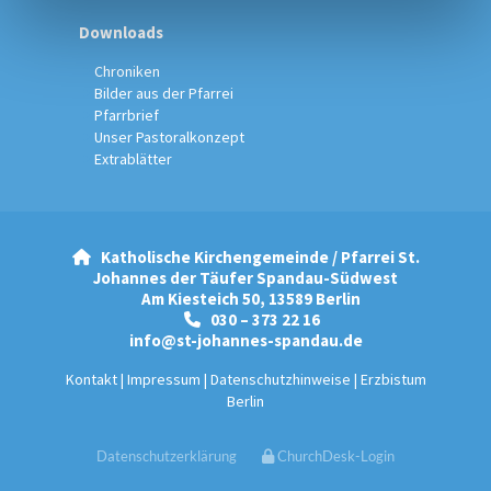
Downloads
Chroniken
Bilder aus der Pfarrei
Pfarrbrief
Unser Pastoralkonzept
Extrablätter
Katholische Kirchengemeinde / Pfarrei St.

Johannes der Täufer Spandau-Südwest
Am Kiesteich 50, 13589 Berlin
030 – 373 22 16

info@st-johannes-spandau.de
Kontakt
|
Impressum
|
Datenschutzhinweise
|
Erzbistum
Berlin
Datenschutzerklärung
ChurchDesk-Login