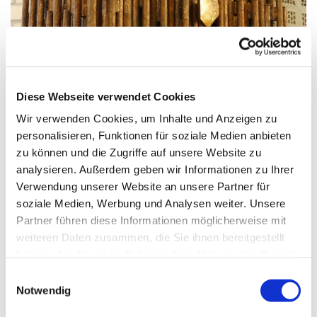
© G. Schiwek
Diese Webseite verwendet Cookies
Wir verwenden Cookies, um Inhalte und Anzeigen zu
Mittwoch, 25. November 2026,
personalisieren, Funktionen für soziale Medien anbieten
09:00 Uhr
zu können und die Zugriffe auf unsere Website zu
analysieren. Außerdem geben wir Informationen zu Ihrer
Verwendung unserer Website an unsere Partner für
St. Maximilian Kolbe, Maulbeerallee
soziale Medien, Werbung und Analysen weiter. Unsere
15, 13593 Berlin
Partner führen diese Informationen möglicherweise mit
weiteren Daten zusammen, die Sie ihnen bereitgestellt
haben oder die sie im Rahmen Ihrer Nutzung der Dienste
gesammelt haben.
E
Notwendig
i
n