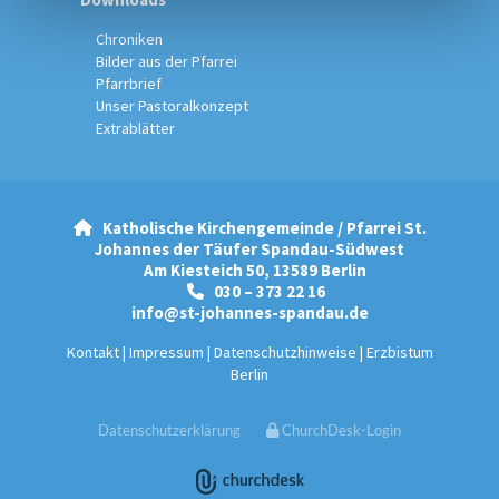
Chroniken
Bilder aus der Pfarrei
Pfarrbrief
Unser Pastoralkonzept
Extrablätter
Katholische Kirchengemeinde / Pfarrei St.

Johannes der Täufer Spandau-Südwest
Am Kiesteich 50, 13589 Berlin
030 – 373 22 16

info@st-johannes-spandau.de
Kontakt
|
Impressum
|
Datenschutzhinweise
|
Erzbistum
Berlin
Datenschutzerklärung
ChurchDesk-Login