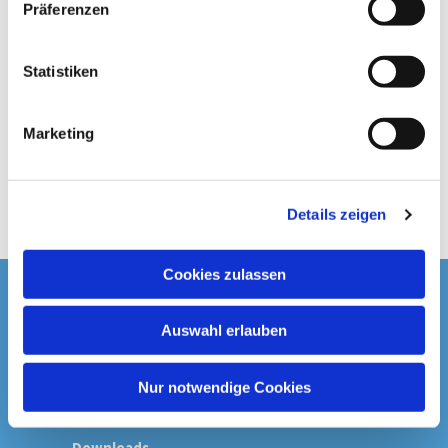
Präferenzen
i
l
l
Statistiken
i
g
Marketing
u
n
g
Details zeigen
s
a
u
Cookies zulassen
s
Startseite
w
Auswahl erlauben
a
Spenden & Kollekten
h
l
Nur notwendige Cookies
Prävention
Downloads