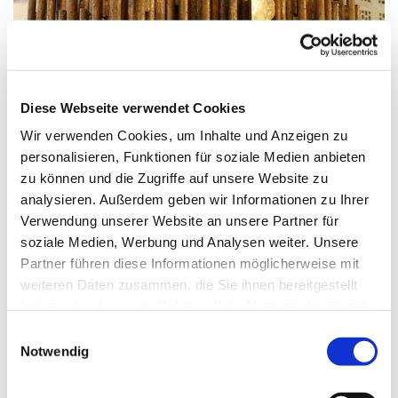
© G. Schiwek
Diese Webseite verwendet Cookies
Wir verwenden Cookies, um Inhalte und Anzeigen zu
personalisieren, Funktionen für soziale Medien anbieten
Freitag, 30. Juli 2027, 17:30 Uhr
zu können und die Zugriffe auf unsere Website zu
analysieren. Außerdem geben wir Informationen zu Ihrer
St. Maximilian Kolbe, Maulbeerallee
Verwendung unserer Website an unsere Partner für
15, 13593 Berlin
soziale Medien, Werbung und Analysen weiter. Unsere
Partner führen diese Informationen möglicherweise mit
weiteren Daten zusammen, die Sie ihnen bereitgestellt
haben oder die sie im Rahmen Ihrer Nutzung der Dienste
gesammelt haben.
E
Notwendig
i
n
w