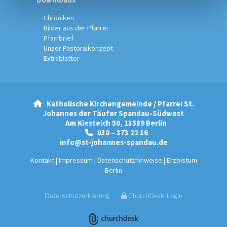
Chroniken
Bilder aus der Pfarrei
Pfarrbrief
Unser Pastoralkonzept
Extrablätter
Katholische Kirchengemeinde / Pfarrei St.

Johannes der Täufer Spandau-Südwest
Am Kiesteich 50, 13589 Berlin
030 – 373 22 16

info@st-johannes-spandau.de
Kontakt
|
Impressum
|
Datenschutzhinweise
|
Erzbistum
Berlin
Datenschutzerklärung
ChurchDesk-Login