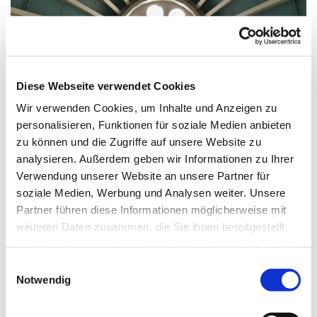
© G. Schiwek
Diese Webseite verwendet Cookies
Wir verwenden Cookies, um Inhalte und Anzeigen zu
personalisieren, Funktionen für soziale Medien anbieten
Sonntag, 20. Juni 2027, 10:30 Uhr
zu können und die Zugriffe auf unsere Website zu
analysieren. Außerdem geben wir Informationen zu Ihrer
St. Markus, Am Kiesteich 50, 13589
Verwendung unserer Website an unsere Partner für
Berlin
soziale Medien, Werbung und Analysen weiter. Unsere
Partner führen diese Informationen möglicherweise mit
weiteren Daten zusammen, die Sie ihnen bereitgestellt
haben oder die sie im Rahmen Ihrer Nutzung der Dienste
gesammelt haben.
E
Notwendig
i
n
w