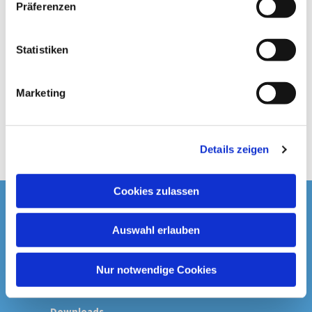
Präferenzen
i
l
l
Statistiken
i
g
Marketing
u
n
g
Details zeigen
s
a
u
Cookies zulassen
s
Startseite
w
Auswahl erlauben
a
Spenden & Kollekten
h
l
Nur notwendige Cookies
Prävention
Downloads