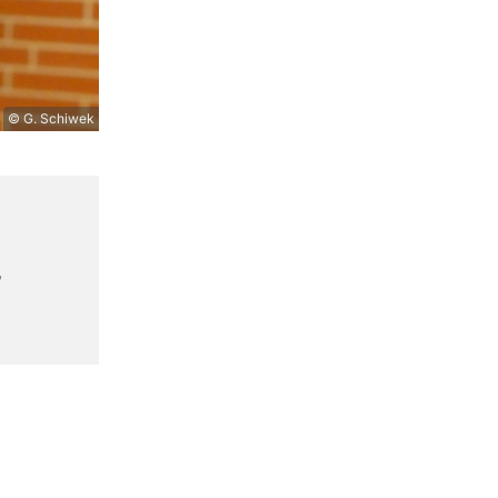
© G. Schiwek
,