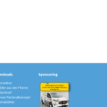
wnloads
Sponsoring
hroniken
ilder aus der Pfarrei
farrbrief
nser Pastoralkonzept
xtrablätter