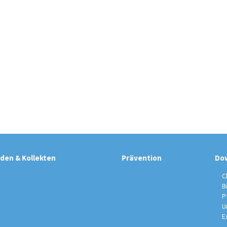
den & Kollekten
Prävention
Do
C
B
P
U
E