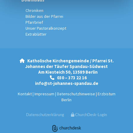
Chroniken
Bilder aus der Pfarrei
Pfarrbrief
Unser Pastoralkonzept
Extrablätter
Katholische Kirchengemeinde / Pfarrei St.

Johannes der Täufer Spandau-Südwest
Am Kiesteich 50, 13589 Berlin
030 – 373 22 16

info@st-johannes-spandau.de
Kontakt
|
Impressum
|
Datenschutzhinweise
|
Erzbistum
Berlin
Datenschutzerklärung
ChurchDesk-Login