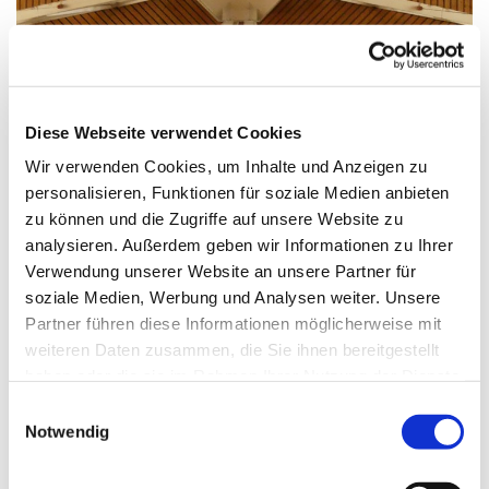
© G. Schiwek
Diese Webseite verwendet Cookies
Wir verwenden Cookies, um Inhalte und Anzeigen zu
personalisieren, Funktionen für soziale Medien anbieten
Sonntag, 30. Mai 2027, 11:00 Uhr
zu können und die Zugriffe auf unsere Website zu
analysieren. Außerdem geben wir Informationen zu Ihrer
St. Maximilian Kolbe, Maulbeerallee
Verwendung unserer Website an unsere Partner für
15, 13593 Berlin
soziale Medien, Werbung und Analysen weiter. Unsere
Partner führen diese Informationen möglicherweise mit
weiteren Daten zusammen, die Sie ihnen bereitgestellt
haben oder die sie im Rahmen Ihrer Nutzung der Dienste
gesammelt haben.
E
Notwendig
i
n
w