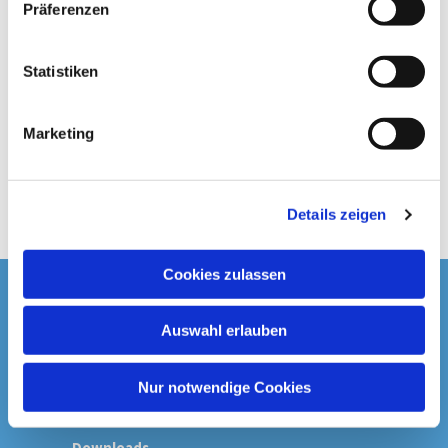
Präferenzen
i
l
l
Statistiken
i
g
Marketing
u
n
g
Details zeigen
s
a
u
Cookies zulassen
s
Startseite
w
Auswahl erlauben
a
Spenden & Kollekten
h
l
Nur notwendige Cookies
Prävention
Downloads