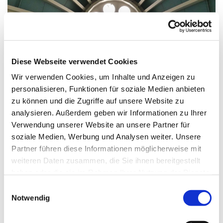
© G. Schiwek
Diese Webseite verwendet Cookies
Wir verwenden Cookies, um Inhalte und Anzeigen zu
personalisieren, Funktionen für soziale Medien anbieten
Sonntag, 23. Mai 2027, 10:30 Uhr
zu können und die Zugriffe auf unsere Website zu
analysieren. Außerdem geben wir Informationen zu Ihrer
St. Markus, Am Kiesteich 50, 13589
Verwendung unserer Website an unsere Partner für
Berlin
soziale Medien, Werbung und Analysen weiter. Unsere
Partner führen diese Informationen möglicherweise mit
weiteren Daten zusammen, die Sie ihnen bereitgestellt
haben oder die sie im Rahmen Ihrer Nutzung der Dienste
gesammelt haben.
E
Notwendig
i
n