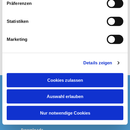
w
Präferenzen
i
l
l
Statistiken
i
g
Marketing
u
n
g
Details zeigen
s
a
u
Cookies zulassen
s
Startseite
w
Auswahl erlauben
a
Spenden & Kollekten
h
l
Nur notwendige Cookies
Prävention
Downloads