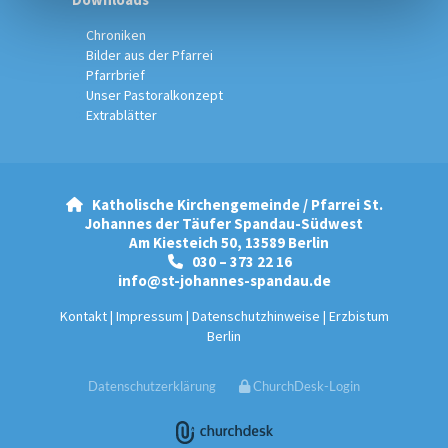
Chroniken
Bilder aus der Pfarrei
Pfarrbrief
Unser Pastoralkonzept
Extrablätter
Katholische Kirchengemeinde / Pfarrei St.

Johannes der Täufer Spandau-Südwest
Am Kiesteich 50, 13589 Berlin
030 – 373 22 16

info@st-johannes-spandau.de
Kontakt
|
Impressum
|
Datenschutzhinweise
|
Erzbistum
Berlin
Datenschutzerklärung
ChurchDesk-Login