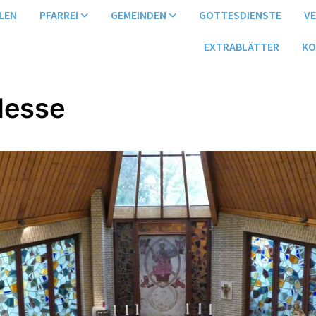
LEN
PFARREI
GEMEINDEN
GOTTESDIENSTE
V
EXTRABLÄTTER
KO
Messe