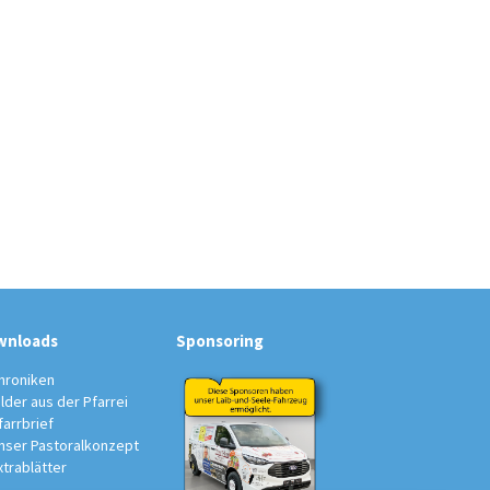
wnloads
Sponsoring
hroniken
ilder aus der Pfarrei
farrbrief
nser Pastoralkonzept
xtrablätter