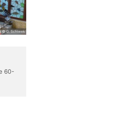
© G. Schiwek
e 60-