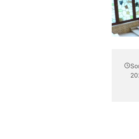
So
20