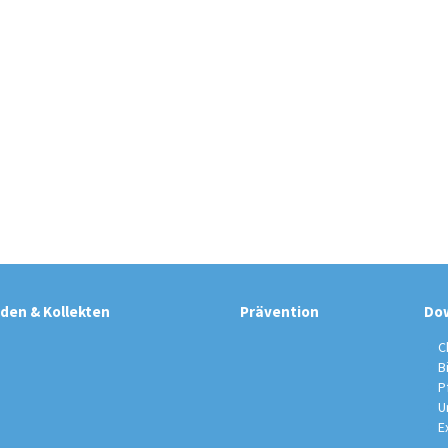
den & Kollekten
Prävention
Do
C
B
P
U
E