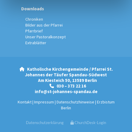
Downloads
Chroniken
Bilder aus der Pfarrei
Pfarrbrief
Unser Pastoralkonzept
Extrablätter
Katholische Kirchengemeinde / Pfarrei St.

Johannes der Täufer Spandau-Südwest
Am Kiesteich 50, 13589 Berlin
030 – 373 22 16

info@st-johannes-spandau.de
Kontakt
|
Impressum
|
Datenschutzhinweise
|
Erzbistum
Berlin
Datenschutzerklärung
ChurchDesk-Login