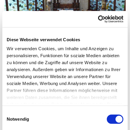
© G. Schiwek
Diese Webseite verwendet Cookies
Wir verwenden Cookies, um Inhalte und Anzeigen zu
Sonntag, 14. Februar 2027, 10:30
personalisieren, Funktionen für soziale Medien anbieten
Uhr
zu können und die Zugriffe auf unsere Website zu
analysieren. Außerdem geben wir Informationen zu Ihrer
Verwendung unserer Website an unsere Partner für
Mariä Himmelfahrt, Sakrower
soziale Medien, Werbung und Analysen weiter. Unsere
Landstraße 60-62, 14089 Berlin
Partner führen diese Informationen möglicherweise mit
weiteren Daten zusammen, die Sie ihnen bereitgestellt
haben oder die sie im Rahmen Ihrer Nutzung der Dienste
gesammelt haben.
E
Notwendig
i
n