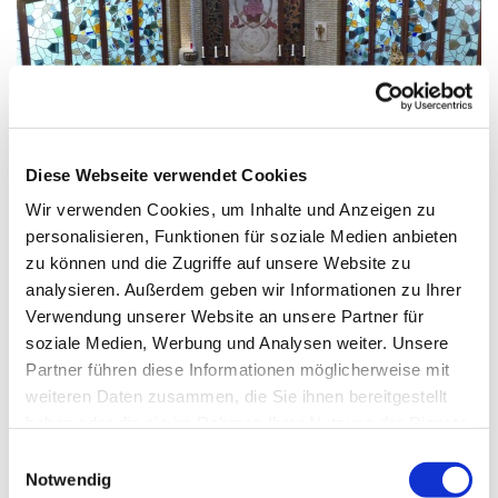
© G. Schiwek
Diese Webseite verwendet Cookies
Wir verwenden Cookies, um Inhalte und Anzeigen zu
personalisieren, Funktionen für soziale Medien anbieten
Sonntag, 6. Dezember 2026, 10:30
zu können und die Zugriffe auf unsere Website zu
Uhr
analysieren. Außerdem geben wir Informationen zu Ihrer
Verwendung unserer Website an unsere Partner für
Mariä Himmelfahrt, Sakrower
soziale Medien, Werbung und Analysen weiter. Unsere
Partner führen diese Informationen möglicherweise mit
Landstraße 60-62, 14089 Berlin
weiteren Daten zusammen, die Sie ihnen bereitgestellt
haben oder die sie im Rahmen Ihrer Nutzung der Dienste
gesammelt haben.
E
Notwendig
i