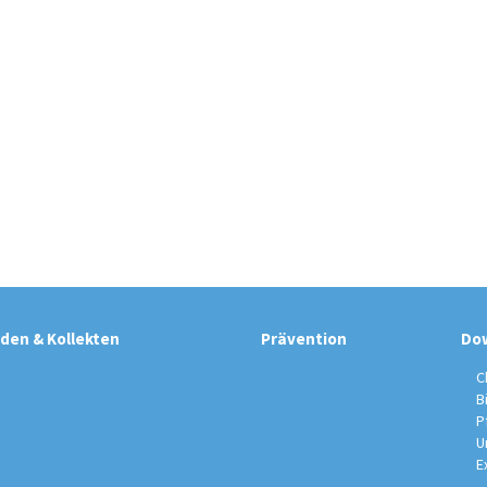
den & Kollekten
Prävention
Do
C
B
P
U
E