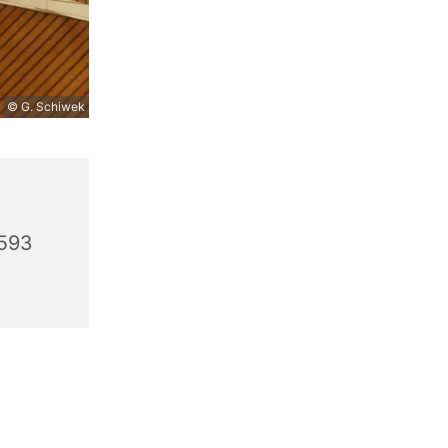
© G. Schiwek
,
3593