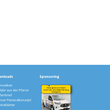
wnloads
Sponsoring
hroniken
ilder aus der Pfarrei
farrbrief
nser Pastoralkonzept
xtrablätter