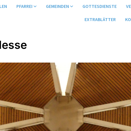
LEN
PFARREI
GEMEINDEN
GOTTESDIENSTE
V
EXTRABLÄTTER
KO
Messe