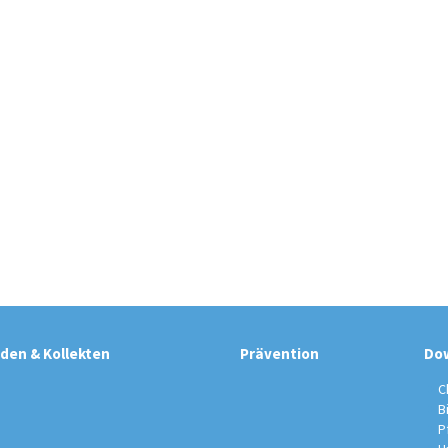
den & Kollekten
Prävention
Do
C
B
P