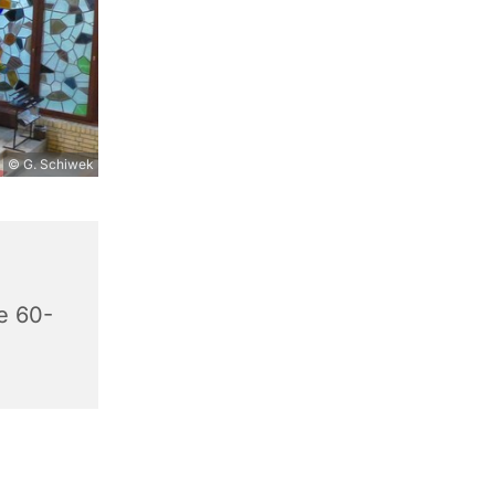
© G. Schiwek
e 60-