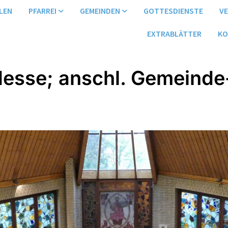
LEN
PFARREI
GEMEINDEN
GOTTESDIENSTE
V
EXTRABLÄTTER
KO
Messe; anschl. Gemeinde