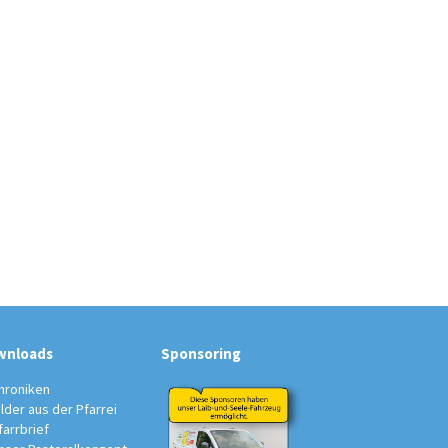
wnloads
Sponsoring
hroniken
ilder aus der Pfarrei
farrbrief