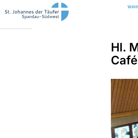
WAH
Hl. 
Café