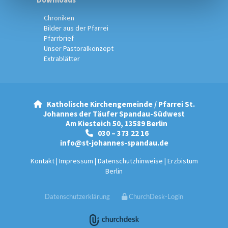
Chroniken
Bilder aus der Pfarrei
Pfarrbrief
Unser Pastoralkonzept
Extrablätter
Katholische Kirchengemeinde / Pfarrei St.

Johannes der Täufer Spandau-Südwest
Am Kiesteich 50, 13589 Berlin
030 – 373 22 16

info@st-johannes-spandau.de
Kontakt
|
Impressum
|
Datenschutzhinweise
|
Erzbistum
Berlin
Datenschutzerklärung
ChurchDesk-Login