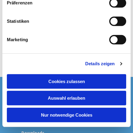
Präferenzen
i
l
l
Statistiken
i
g
Marketing
u
n
g
Details zeigen
s
a
u
Cookies zulassen
s
Startseite
w
Auswahl erlauben
a
Spenden & Kollekten
h
l
Nur notwendige Cookies
Prävention
Downloads