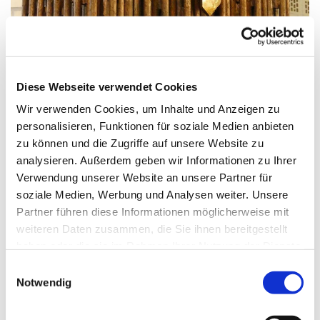
© G. Schiwek
Diese Webseite verwendet Cookies
Wir verwenden Cookies, um Inhalte und Anzeigen zu
personalisieren, Funktionen für soziale Medien anbieten
Freitag, 2. Mai 2025, 17:30 Uhr
zu können und die Zugriffe auf unsere Website zu
analysieren. Außerdem geben wir Informationen zu Ihrer
St. Maximilian Kolbe, Maulbeerallee
Verwendung unserer Website an unsere Partner für
15, 13593 Berlin
soziale Medien, Werbung und Analysen weiter. Unsere
Partner führen diese Informationen möglicherweise mit
weiteren Daten zusammen, die Sie ihnen bereitgestellt
haben oder die sie im Rahmen Ihrer Nutzung der Dienste
gesammelt haben.
E
Notwendig
i
n
w