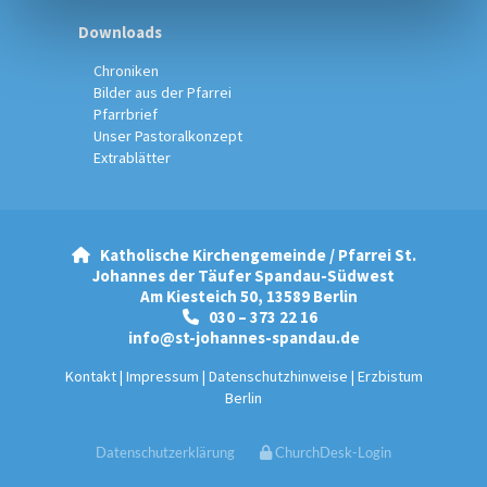
Downloads
Chroniken
Bilder aus der Pfarrei
Pfarrbrief
Unser Pastoralkonzept
Extrablätter
Katholische Kirchengemeinde / Pfarrei St.

Johannes der Täufer Spandau-Südwest
Am Kiesteich 50, 13589 Berlin
030 – 373 22 16

info@st-johannes-spandau.de
Kontakt
|
Impressum
|
Datenschutzhinweise
|
Erzbistum
Berlin
Datenschutzerklärung
ChurchDesk-Login