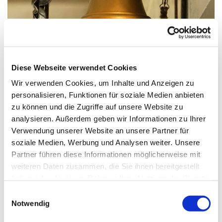
© G. Schiwek
Diese Webseite verwendet Cookies
Wir verwenden Cookies, um Inhalte und Anzeigen zu
Sonntag, 23. Januar 2028, 09:30
personalisieren, Funktionen für soziale Medien anbieten
Uhr
zu können und die Zugriffe auf unsere Website zu
analysieren. Außerdem geben wir Informationen zu Ihrer
Verwendung unserer Website an unsere Partner für
St. Wilhelm, Weißenburger Straße
soziale Medien, Werbung und Analysen weiter. Unsere
9-11, 13595 Berlin
Partner führen diese Informationen möglicherweise mit
weiteren Daten zusammen, die Sie ihnen bereitgestellt
haben oder die sie im Rahmen Ihrer Nutzung der Dienste
gesammelt haben.
E
Notwendig
i
n