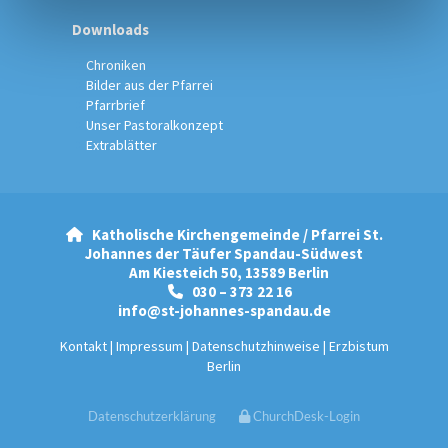
Downloads
Chroniken
Bilder aus der Pfarrei
Pfarrbrief
Unser Pastoralkonzept
Extrablätter
Katholische Kirchengemeinde / Pfarrei St.

Johannes der Täufer Spandau-Südwest
Am Kiesteich 50, 13589 Berlin
030 – 373 22 16

info@st-johannes-spandau.de
Kontakt
|
Impressum
|
Datenschutzhinweise
|
Erzbistum
Berlin
Datenschutzerklärung
ChurchDesk-Login