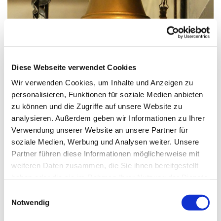
© G. Schiwek
Diese Webseite verwendet Cookies
Wir verwenden Cookies, um Inhalte und Anzeigen zu
Sonntag, 21. November 2027, 09:30
personalisieren, Funktionen für soziale Medien anbieten
Uhr
zu können und die Zugriffe auf unsere Website zu
analysieren. Außerdem geben wir Informationen zu Ihrer
Verwendung unserer Website an unsere Partner für
St. Wilhelm, Weißenburger Straße
soziale Medien, Werbung und Analysen weiter. Unsere
9-11, 13595 Berlin
Partner führen diese Informationen möglicherweise mit
weiteren Daten zusammen, die Sie ihnen bereitgestellt
haben oder die sie im Rahmen Ihrer Nutzung der Dienste
gesammelt haben.
E
Notwendig
i
n