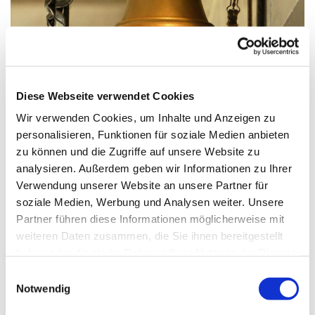
© G. Schiwek
Diese Webseite verwendet Cookies
Wir verwenden Cookies, um Inhalte und Anzeigen zu
Sonntag, 19. September 2027, 09:30
personalisieren, Funktionen für soziale Medien anbieten
Uhr
zu können und die Zugriffe auf unsere Website zu
analysieren. Außerdem geben wir Informationen zu Ihrer
Verwendung unserer Website an unsere Partner für
St. Wilhelm, Weißenburger Straße
soziale Medien, Werbung und Analysen weiter. Unsere
9-11, 13595 Berlin
Partner führen diese Informationen möglicherweise mit
weiteren Daten zusammen, die Sie ihnen bereitgestellt
haben oder die sie im Rahmen Ihrer Nutzung der Dienste
gesammelt haben.
E
Notwendig
i
n