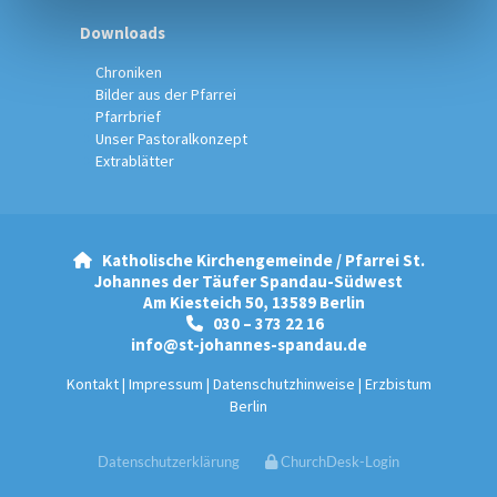
Downloads
Chroniken
Bilder aus der Pfarrei
Pfarrbrief
Unser Pastoralkonzept
Extrablätter
Katholische Kirchengemeinde / Pfarrei St.

Johannes der Täufer Spandau-Südwest
Am Kiesteich 50, 13589 Berlin
030 – 373 22 16

info@st-johannes-spandau.de
Kontakt
|
Impressum
|
Datenschutzhinweise
|
Erzbistum
Berlin
Datenschutzerklärung
ChurchDesk-Login