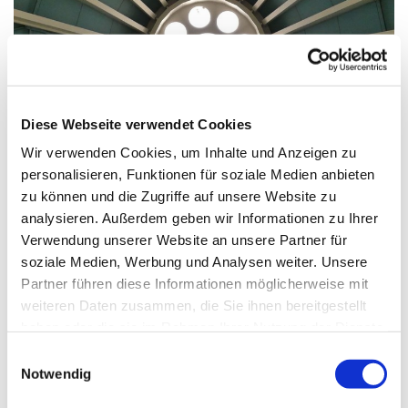
© G. Schiwek
Diese Webseite verwendet Cookies
Wir verwenden Cookies, um Inhalte und Anzeigen zu
Freitag, 26. November 2027, 18:00
personalisieren, Funktionen für soziale Medien anbieten
Uhr
zu können und die Zugriffe auf unsere Website zu
analysieren. Außerdem geben wir Informationen zu Ihrer
Verwendung unserer Website an unsere Partner für
St. Markus, Am Kiesteich 50, 13589
soziale Medien, Werbung und Analysen weiter. Unsere
Berlin
Partner führen diese Informationen möglicherweise mit
weiteren Daten zusammen, die Sie ihnen bereitgestellt
haben oder die sie im Rahmen Ihrer Nutzung der Dienste
gesammelt haben.
E
Notwendig
i
n