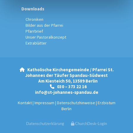
Downloads
Chroniken
Bilder aus der Pfarrei
Pfarrbrief
Unser Pastoralkonzept
Extrablätter
Katholische Kirchengemeinde / Pfarrei St.

Johannes der Täufer Spandau-Südwest
Am Kiesteich 50, 13589 Berlin
030 – 373 22 16

info@st-johannes-spandau.de
Kontakt
|
Impressum
|
Datenschutzhinweise
|
Erzbistum
Berlin
Datenschutzerklärung
ChurchDesk-Login