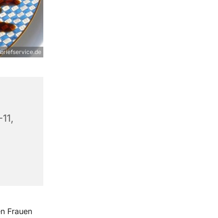
rbriefservice.de
11,
en Frauen