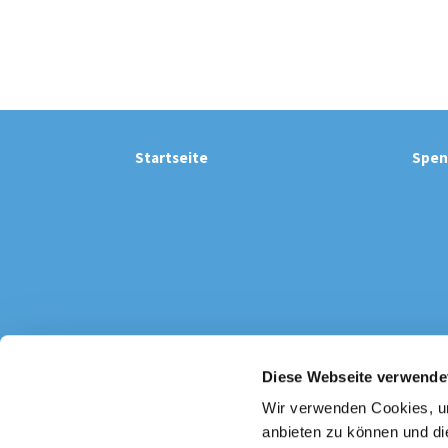
Startseite
Spen
Diese Webseite verwende
Katholi

Wir verwenden Cookies, um
anbieten zu können und di