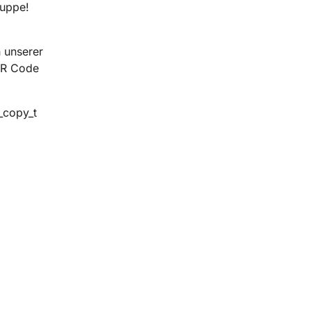
ruppe!
 unserer
QR Code
copy_t