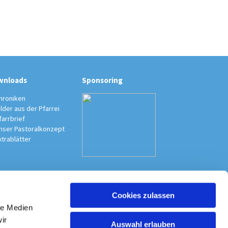
wnloads
Sponsoring
hroniken
ilder aus der Pfarrei
farrbrief
nser Pastoralkonzept
xtrablätter
Cookies zulassen
au-Südwest
le Medien
ir
Auswahl erlauben