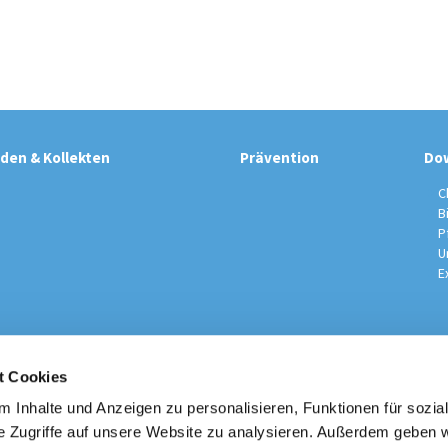
den & Kollekten
Prävention
Do
C
B
P
U
E
t Cookies
sche Kirchengemeinde / Pfarrei St. Johannes der Täufer Spand
Am Kiesteich 50, 13589 Berlin
 Inhalte und Anzeigen zu personalisieren, Funktionen für sozia
030 – 373 22 16

e Zugriffe auf unsere Website zu analysieren. Außerdem geben w
info@st-johannes-spandau.de