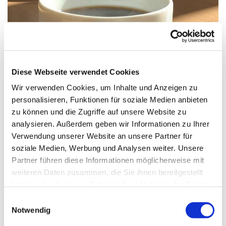
© Ute Quaing, Pfarrbriefservice.de
Diese Webseite verwendet Cookies
Wir verwenden Cookies, um Inhalte und Anzeigen zu
personalisieren, Funktionen für soziale Medien anbieten
zu können und die Zugriffe auf unsere Website zu
Sonntag, 4. Juli 2027, 11:30 Uhr
analysieren. Außerdem geben wir Informationen zu Ihrer
Verwendung unserer Website an unsere Partner für
St. Markus, Am Kiesteich 50, 13589
soziale Medien, Werbung und Analysen weiter. Unsere
Berlin
Partner führen diese Informationen möglicherweise mit
weiteren Daten zusammen, die Sie ihnen bereitgestellt
haben oder die sie im Rahmen Ihrer Nutzung der Dienste
gesammelt haben.
E
Notwendig
i
n