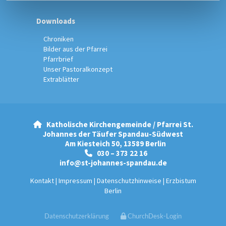
Downloads
Chroniken
Bilder aus der Pfarrei
Pfarrbrief
Unser Pastoralkonzept
Extrablätter
Katholische Kirchengemeinde / Pfarrei St.

Johannes der Täufer Spandau-Südwest
Am Kiesteich 50, 13589 Berlin
030 – 373 22 16

info@st-johannes-spandau.de
Kontakt
|
Impressum
|
Datenschutzhinweise
|
Erzbistum
Berlin
Datenschutzerklärung
ChurchDesk-Login