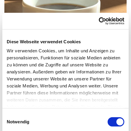
© Ute Quaing, Pfarrbriefservice.de
Diese Webseite verwendet Cookies
Wir verwenden Cookies, um Inhalte und Anzeigen zu
personalisieren, Funktionen für soziale Medien anbieten
zu können und die Zugriffe auf unsere Website zu
Sonntag, 14. Februar 2027, 11:30 Uhr
analysieren. Außerdem geben wir Informationen zu Ihrer
Verwendung unserer Website an unsere Partner für
St. Markus, Am Kiesteich 50, 13589
soziale Medien, Werbung und Analysen weiter. Unsere
Berlin
Partner führen diese Informationen möglicherweise mit
weiteren Daten zusammen, die Sie ihnen bereitgestellt
haben oder die sie im Rahmen Ihrer Nutzung der Dienste
gesammelt haben.
E
Notwendig
i
n