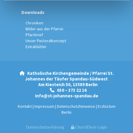
Downloads
Chroniken
Bilder aus der Pfarrei
Pfarrbrief
Unser Pastoralkonzept
Extrablätter
Katholische Kirchengemeinde / Pfarrei St.

Johannes der Täufer Spandau-Südwest
Am Kiesteich 50, 13589 Berlin
030 – 373 22 16

info@st-johannes-spandau.de
Kontakt
|
Impressum
|
Datenschutzhinweise
|
Erzbistum
Berlin
Datenschutzerklärung
ChurchDesk-Login