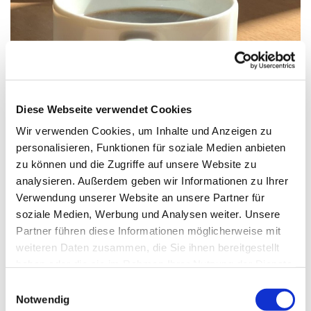
© Ute Quaing, Pfarrbriefservice.de
Diese Webseite verwendet Cookies
Wir verwenden Cookies, um Inhalte und Anzeigen zu
personalisieren, Funktionen für soziale Medien anbieten
Sonntag, 20. Dezember 2026, 11:30
zu können und die Zugriffe auf unsere Website zu
Uhr
analysieren. Außerdem geben wir Informationen zu Ihrer
Verwendung unserer Website an unsere Partner für
St. Markus, Am Kiesteich 50, 13589
soziale Medien, Werbung und Analysen weiter. Unsere
Partner führen diese Informationen möglicherweise mit
Berlin
weiteren Daten zusammen, die Sie ihnen bereitgestellt
haben oder die sie im Rahmen Ihrer Nutzung der Dienste
gesammelt haben.
E
Notwendig
i