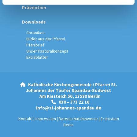
Prävention
Downloads
Chroniken
Bilder aus der Pfarrei
Pfarrbrief
Unser Pastoralkonzept
Extrablätter
Katholische Kirchengemeinde / Pfarrei St.

Johannes der Täufer Spandau-Südwest
Am Kiesteich 50, 13589 Berlin
030 – 373 22 16

info@st-johannes-spandau.de
Kontakt
|
Impressum
|
Datenschutzhinweise
|
Erzbistum
Berlin