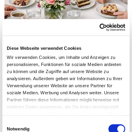
© ki
Diese Webseite verwendet Cookies
Montag, 16. November 2026, 14:00 -
Wir verwenden Cookies, um Inhalte und Anzeigen zu
17:00 Uhr
personalisieren, Funktionen für soziale Medien anbieten
zu können und die Zugriffe auf unsere Website zu
St. Franziskus, Hackbuschstraße 14,
analysieren. Außerdem geben wir Informationen zu Ihrer
Verwendung unserer Website an unsere Partner für
13591 Berlin
soziale Medien, Werbung und Analysen weiter. Unsere
Partner führen diese Informationen möglicherweise mit
Christa Wroblewski
weiteren Daten zusammen, die Sie ihnen bereitgestellt
haben oder die sie im Rahmen Ihrer Nutzung der Dienste
gesammelt haben.
E
Notwendig
i