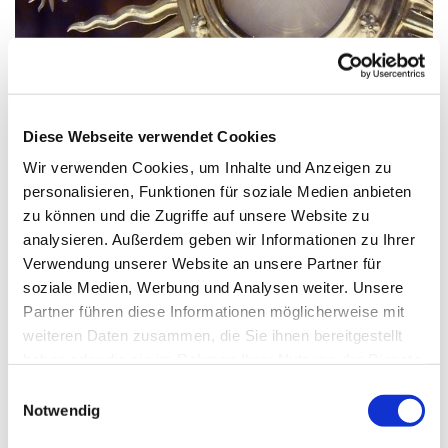
© Pixabay
Diese Webseite verwendet Cookies
Wir verwenden Cookies, um Inhalte und Anzeigen zu
Samstag, 20. Februar 2027, 17:30 -
personalisieren, Funktionen für soziale Medien anbieten
18:00 Uhr
zu können und die Zugriffe auf unsere Website zu
analysieren. Außerdem geben wir Informationen zu Ihrer
Verwendung unserer Website an unsere Partner für
St. Maximilian Kolbe, Maulbeerallee
soziale Medien, Werbung und Analysen weiter. Unsere
15, 13593 Berlin
Partner führen diese Informationen möglicherweise mit
weiteren Daten zusammen, die Sie ihnen bereitgestellt
haben oder die sie im Rahmen Ihrer Nutzung der Dienste
gesammelt haben.
E
Notwendig
i
n