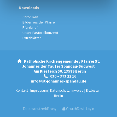
Downloads
Chroniken
Bilder aus der Pfarrei
Pfarrbrief
Unser Pastoralkonzept
Extrablätter
Katholische Kirchengemeinde / Pfarrei St.

Johannes der Täufer Spandau-Südwest
Am Kiesteich 50, 13589 Berlin
030 – 373 22 16

info@st-johannes-spandau.de
Kontakt
|
Impressum
|
Datenschutzhinweise
|
Erzbistum
Berlin
Datenschutzerklärung
ChurchDesk-Login