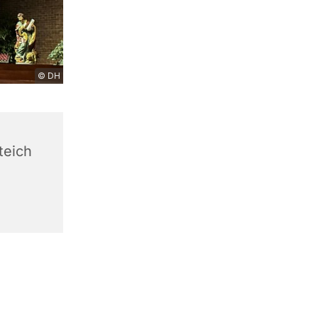
© DH
teich