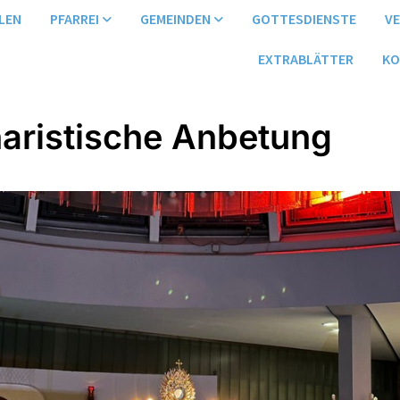
LEN
PFARREI
GEMEINDEN
GOTTESDIENSTE
V
EXTRABLÄTTER
KO
aristische Anbetung