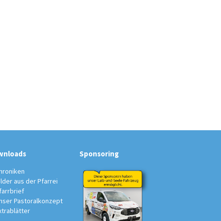
wnloads
Sponsoring
hroniken
ilder aus der Pfarrei
farrbrief
nser Pastoralkonzept
xtrablätter