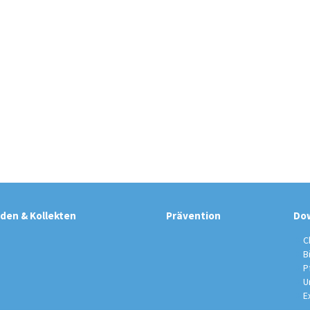
den & Kollekten
Prävention
Do
C
B
P
U
E