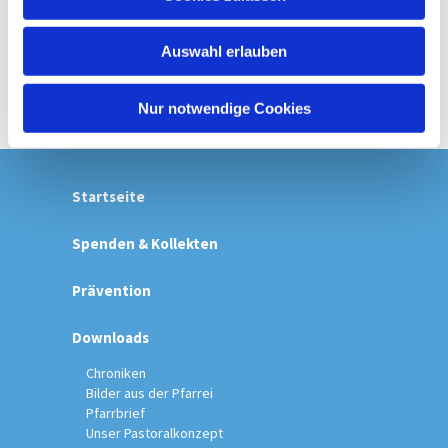
s
w
Auswahl erlauben
a
h
l
Nur notwendige Cookies
Startseite
Spenden & Kollekten
Prävention
Downloads
Chroniken
Bilder aus der Pfarrei
Pfarrbrief
Unser Pastoralkonzept