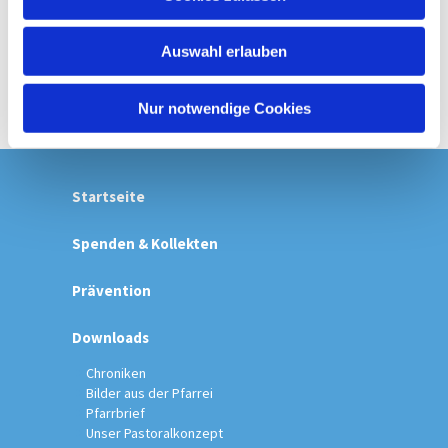
s
w
Auswahl erlauben
a
h
l
Nur notwendige Cookies
Startseite
Spenden & Kollekten
Prävention
Downloads
Chroniken
Bilder aus der Pfarrei
Pfarrbrief
Unser Pastoralkonzept