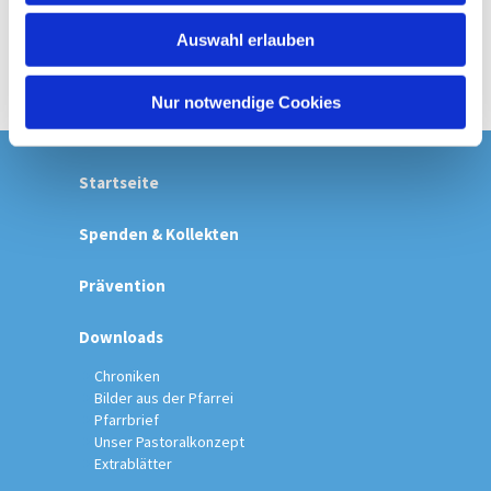
w
Auswahl erlauben
a
h
l
Nur notwendige Cookies
Startseite
Spenden & Kollekten
Prävention
Downloads
Chroniken
Bilder aus der Pfarrei
Pfarrbrief
Unser Pastoralkonzept
Extrablätter