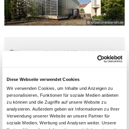
© experimentierort.de
Dienstag, 18. Mai 2027, 16:00 Uhr
Experimentierort, Weißenburger Str.
9-11, 13595 Berlin
Diese Webseite verwendet Cookies
Wir verwenden Cookies, um Inhalte und Anzeigen zu
Jan Winkler
personalisieren, Funktionen für soziale Medien anbieten
(Freiwilligenkoordination, casa e.V.)
zu können und die Zugriffe auf unsere Website zu
analysieren. Außerdem geben wir Informationen zu Ihrer
Verwendung unserer Website an unsere Partner für
soziale Medien, Werbung und Analysen weiter. Unsere