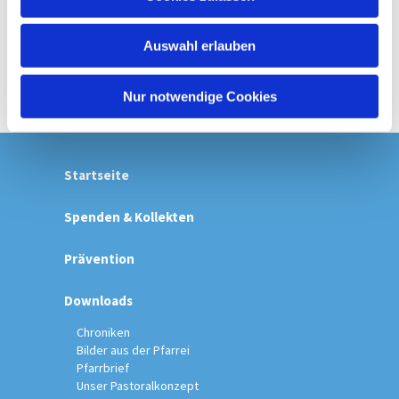
s
w
Auswahl erlauben
a
h
l
Nur notwendige Cookies
Startseite
Spenden & Kollekten
Prävention
Downloads
Chroniken
Bilder aus der Pfarrei
Pfarrbrief
Unser Pastoralkonzept