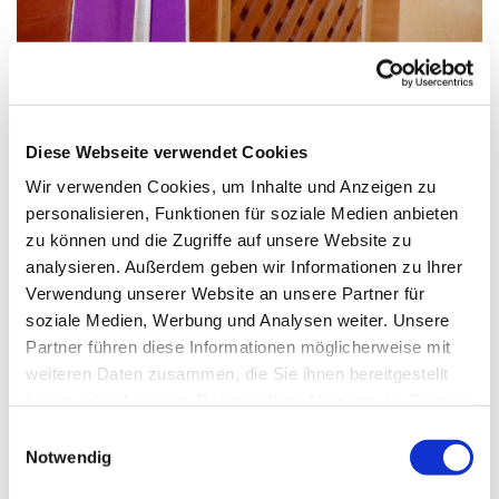
© Christiane Raabe in Pfarrbriefservice.de
Diese Webseite verwendet Cookies
Wir verwenden Cookies, um Inhalte und Anzeigen zu
Samstag, 25. September 2027, 17:30
personalisieren, Funktionen für soziale Medien anbieten
Uhr
zu können und die Zugriffe auf unsere Website zu
analysieren. Außerdem geben wir Informationen zu Ihrer
Verwendung unserer Website an unsere Partner für
St.Maximilian Kolbe, Maulbeerallee
soziale Medien, Werbung und Analysen weiter. Unsere
15, 13593 Berlin
Partner führen diese Informationen möglicherweise mit
weiteren Daten zusammen, die Sie ihnen bereitgestellt
haben oder die sie im Rahmen Ihrer Nutzung der Dienste
gesammelt haben.
E
Notwendig
i
n