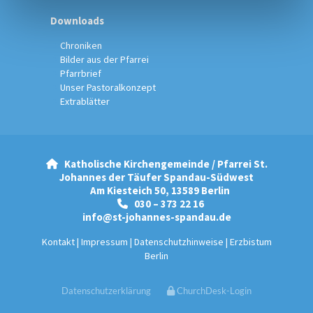
Downloads
Chroniken
Bilder aus der Pfarrei
Pfarrbrief
Unser Pastoralkonzept
Extrablätter
Katholische Kirchengemeinde / Pfarrei St.

Johannes der Täufer Spandau-Südwest
Am Kiesteich 50, 13589 Berlin
030 – 373 22 16

info@st-johannes-spandau.de
Kontakt
|
Impressum
|
Datenschutzhinweise
|
Erzbistum
Berlin
Datenschutzerklärung
ChurchDesk-Login