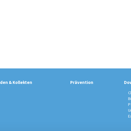
den & Kollekten
Prävention
Do
C
B
P
U
E