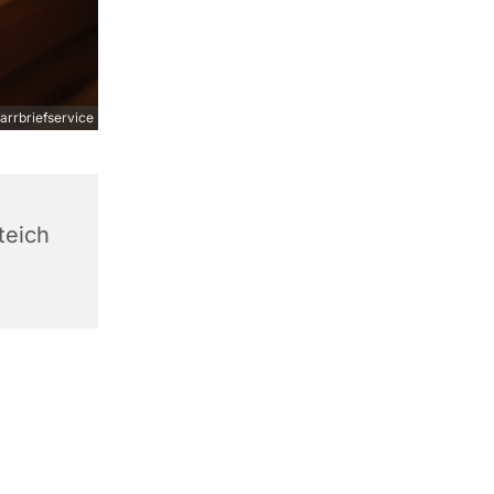
arrbriefservice
teich