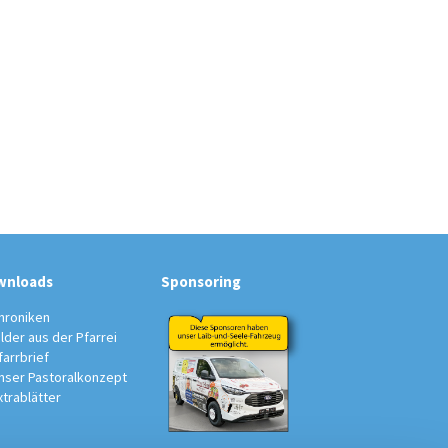
wnloads
Sponsoring
hroniken
ilder aus der Pfarrei
farrbrief
nser Pastoralkonzept
xtrablätter