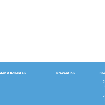
den & Kollekten
Prävention
Do
C
B
P
U
E