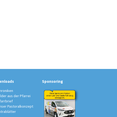
wnloads
Sponsoring
hroniken
ilder aus der Pfarrei
farrbrief
nser Pastoralkonzept
xtrablätter