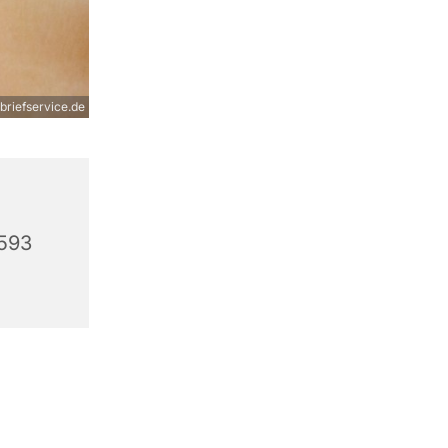
briefservice.de
3593