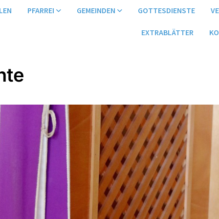
LEN
PFARREI
GEMEINDEN
GOTTESDIENSTE
V
EXTRABLÄTTER
KO
hte