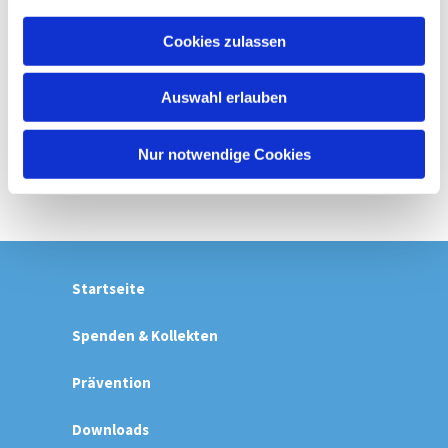
a
u
Cookies zulassen
s
w
Auswahl erlauben
a
h
l
Nur notwendige Cookies
Startseite
Spenden & Kollekten
Prävention
Downloads