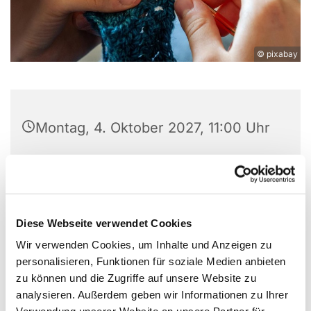
© pixabay
Montag, 4. Oktober 2027, 11:00 Uhr
Experimentierort, Weißenburger Str.
9-11, 13595 Berlin
Diese Webseite verwendet Cookies
Wir verwenden Cookies, um Inhalte und Anzeigen zu
Alle sind herzlich eingeladen, gemeinsam zu
personalisieren, Funktionen für soziale Medien anbieten
basteln, zu stricken, zu häkeln etc. Wir haben
zu können und die Zugriffe auf unsere Website zu
Wolle, Stoffe und eine Nähmaschine vor Ort. Wenn
analysieren. Außerdem geben wir Informationen zu Ihrer
ihr Lust auf ein bestimmtes Projekt habt, nehmt