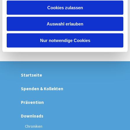
u
Cookies zulassen
s
w
Auswahl erlauben
a
h
l
Nur notwendige Cookies
Startseite
Spenden & Kollekten
Prävention
Downloads
Chroniken