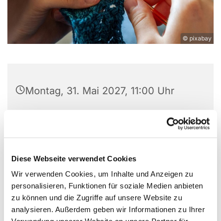
© pixabay
Montag, 31. Mai 2027, 11:00 Uhr
Experimentierort, Weißenburger Str.
9-11, 13595 Berlin
Diese Webseite verwendet Cookies
Wir verwenden Cookies, um Inhalte und Anzeigen zu
Alle sind herzlich eingeladen, gemeinsam zu
personalisieren, Funktionen für soziale Medien anbieten
basteln, zu stricken, zu häkeln etc. Wir haben
zu können und die Zugriffe auf unsere Website zu
Wolle, Stoffe und eine Nähmaschine vor Ort. Wenn
analysieren. Außerdem geben wir Informationen zu Ihrer
ihr Lust auf ein bestimmtes Projekt habt, nehmt