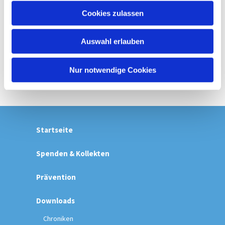
u
Cookies zulassen
s
w
Auswahl erlauben
a
h
l
Nur notwendige Cookies
Startseite
Spenden & Kollekten
Prävention
Downloads
Chroniken